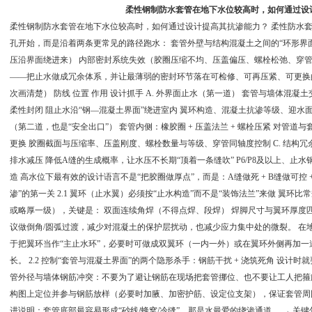
柔性钢制防水套管在地下水位较高时，如何通过设
柔性钢制防水套管在地下水位较高时，如何通过设计提高其抗渗能力？ 柔性防水套
孔开始，而是沿着两条更常见的路径跑水： 套管外壁与结构混凝土之间的“环形界面
压沿界面绕进来） 内部密封系统失效（胶圈压缩不均、压盖偏压、螺栓松弛、穿管
——把止水做成冗余体系，并让最薄弱的密封环节落在可检修、可再压紧、可更换的
次画清楚） 防线 位置 作用 设计抓手 A. 外界面止水（第一道） 套管与墙体混凝土
柔性封闭 阻止水沿“钢—混凝土界面”绕进室内 翼环构造、混凝土抗渗等级、迎水面密
（第二道，也是“安全出口”） 套管内侧：橡胶圈 + 压盖法兰 + 螺栓压紧 对管
更换 胶圈截面与压缩率、压盖刚度、螺栓数量与等级、穿管同轴度控制 C. 结构
排水减压 降低A缝的生成概率，让水压不长期“顶着一条缝吹” P6/P8及以上、止
造 高水位下最有效的设计语言不是“把胶圈做厚点”，而是：A缝做死 + B缝做可控 +
渗”的第一关 2.1 翼环（止水翼）必须按“止水构造”而不是“装饰法兰”来做 翼环比常
或略厚一级），关键是： 双面连续角焊（不得点焊、段焊） 焊脚尺寸与翼环厚度匹
议做倒角/圆弧过渡，减少对混凝土的保护层扰动，也减少应力集中处的微裂。 在
于把翼环当作“主止水环”，必要时可做成双翼环（一内一外）或在翼环外侧再加一
长。 2.2 控制“套管与混凝土界面”的两个隐形杀手：钢筋干扰 + 浇筑死角 设计
管外径与墙体钢筋冲突：不要为了避让钢筋在现场把套管挪位、也不要让工人把箍筋
构图上定位并参与钢筋放样（必要时加腋、加密护筋、设定位支架），保证套管周
进说明：套管底部最容易形成“砂线/蜂窝/冷缝”，那是水最爱的绕渗通道。 → 关