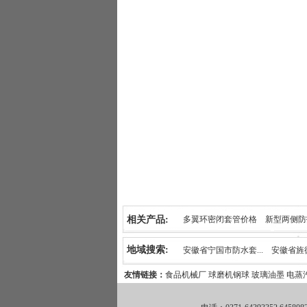
相关产品:
多翼环密闭套管价格
新型两侧防
柔性防水密闭套管的性能及分类
地域搜索:
安徽省宁国市防水套...
安徽省旌德
友情链接：
食品机械厂
球磨机钢球
玻璃油墨
电蒸
安徽省宣州区防水套...
安徽省宣城