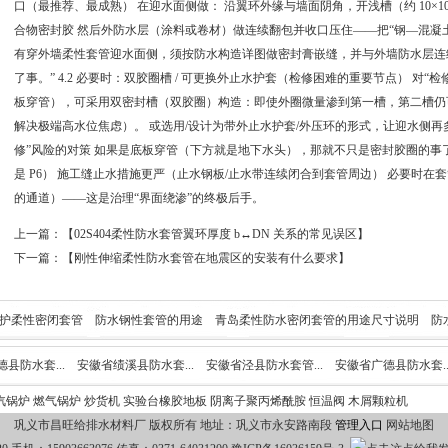
口（最推荐、最成熟） 在迎水面侧做： 沿翼环外缘与墙面阴角，开浅槽（约 10×1
合物密封胶 然后外防水层（涂料或卷材）做连续翻包并收口压住——把“钢—混凝土
有穿外墙柔性套管迎水面侧，须按防水构造详图做密封膏嵌缝，并与外墙防水层连
了事。” 4.2 必要时：双胶圈槽 / 可更换外止水护套（检修困难的重要节点） 对
板穿管），可采用双密封槽（双胶圈）构造：即使外圈微量渗到第一槽，第二槽仍
解决极端高水位焦虑）。 或选用/设计为带外止水护套/外压环的形式，让迎水侧再多一层
修”风险的对策 如果是底板穿管（下方就是地下水头），那就不只是密封胶圈的事了
是 P6） 施工缝止水措施更严（止水钢板/止水带连续闭合到套管周边） 必要时在
的通道）——这是治理“界面绕渗”的终极后手。
上一篇：【
02S404柔性防水套管翼环厚度 b↔DN​ 关系的常见误区
】
下一篇：【
刚性伸缩柔性防水套管在地震区的安装有什么要求
】
护柔性密闭套管
防水钢性套管的用途
青岛柔性防水密闭套管的用途尺寸说明
防
刚性防水套管的安装尺寸
加长型防水套管安装注意事项
焊接柔性防水套管安装
县防水套...
安徽省绩溪县防水套...
安徽省泾县防水套管...
安徽省广德县防水套..
汽锅炉
燃气锅炉
炒货机
实验台
橡胶地板
阴离子聚丙烯酰胺
恒温阀
木屑颗粒机
市防水套...
安徽省青阳县防水套...
安徽省石台县防水套...
巩义市昌旺给排水材料厂 版权所有 地址：巩义市永安路南段
管理入口
网站地图