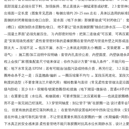
底部混凝土必须分层下料、加强振捣，禁止直接从一侧猛灌形成砂窝。 2.3 套管伸
出墙面一定长度（图集常见思路：每侧出墙约 20~25 mm​ 左右，具体以选用的
面侧的封闭膏能做出收口台阶。 迎水面（地下水侧）那侧要做成“可封闭收口”：
（槽口）或附加防水层翻包/收口。 绝不要让“迎水面侧胶圈”独自扛静水压——它
—混凝土界面”必须先被压住。 3) 内部密封组件：把第二道做成“可压紧、可再压紧、
是“安装现场凭感觉” 柔性套管密封靠的是橡胶圈在套管内壁与管道外壁之间形成
隙太大 → 压缩不足 → 低压不漏、水压一上来就走​ 间隙太小/椭圆 → 安装硬塞 → 
语气）： 施工图/加工说明中应明确：套管内孔直径公差、内壁圆度、内壁纵缝余
程上会按厂家/图集配套尺寸链来保证；你作为设计方要“卡输入条件”，不能只给
配：地下水常见选 EPDM；若有可能油/油脂污染或特殊介质，再另行定。 3.2 压
圈寿命杀手之一是：压盖翘曲/偏斜 → 一圈压缩量不均匀 → 某段压死老化、某段
刚度的选型（不要拿薄法兰片硬代用） 螺栓数量与直径（常见柔性套管做法是沿圆
级与防松：至少 8.8 + 双螺母/锁紧垫圈/防松措施（地下潮湿+微振动，普通4.8
法：在重要位置（水位高、检修困难）可要求预留二次压紧裕量——也就是胶圈槽
而不是一装完就已经顶死。 3.3 穿管同轴度：别让管子“骑”在胶圈一边 设计通
位。 但更有效的是把它落到构造上： 在套管内部设置临时对中挡块/定位滑块（安
道在外墙上做可靠托架/管座，不让管道重量长期压在胶圈的一侧（长期偏载=局部永久
下水真正的安全感来源 柔性套管绝不能只靠胶圈对抗高水位长期静水压，设计上要给它