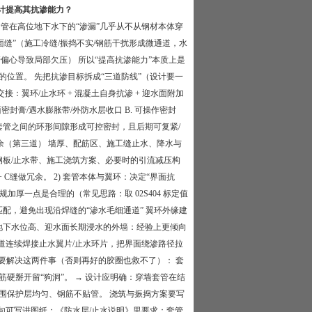
计提高其抗渗能力？
管在高位地下水下的“渗漏”几乎从不从钢材本体穿
缝”（施工冷缝/振捣不实/钢筋干扰形成微通道，水
偏心导致局部欠压） 所以“提高抗渗能力”本质上是
位置。 先把抗渗目标拆成“三道防线”（设计要一
交接：翼环/止水环 + 混凝土自身抗渗 + 迎水面附加
封膏/遇水膨胀带/外防水层收口 B. 可操作密封
道与套管之间的环形间隙形成可控密封，且后期可复紧/
冗余（第三道） 墙厚、配筋区、施工缝止水、降水与
水钢板/止水带、施工浇筑方案、必要时的引流减压构
 C缝做冗余。 2) 套管本体与翼环：决定“界面抗
规加厚一点是合理的（常见思路：取 02S404 标定值
配，避免出现沿焊缝的“渗水毛细通道” 翼环外缘建
地下水位高、迎水面长期浸水的外墙：经验上更倾向
道连续焊接止水翼片/止水环片，把界面绕渗路径拉
时就要解决这两件事（否则再好的胶圈也救不了）： 套
硬掰开留“狗洞”。 → 设计应明确：穿墙套管在结
围保护层均匀、钢筋不贴管。 浇筑与振捣方案要写
键句可写进图纸：《防水层/止水说明》里要求：套管