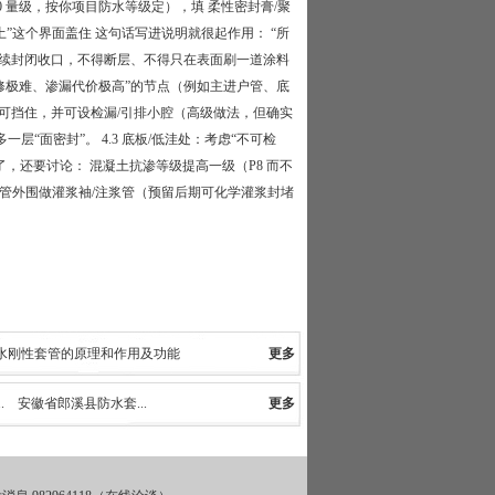
0 量级，按你项目防水等级定），填 柔性密封膏/聚
”这个界面盖住 这句话写进说明就很起作用： “所
续封闭收口，不得断层、不得只在表面刷一道涂料
“检修极难、渗漏代价极高”的节点（例如主进户管、底
可挡住，并可设检漏/引排小腔（高级做法，但确实
“面密封”。 4.3 底板/低洼处：考虑“不可检
，还要讨论： 混凝土抗渗等级提高一级（P8 而不
套管外围做灌浆袖/注浆管（预留后期可化学灌浆封堵
水刚性套管的原理和作用及功能
更多
防水套管常用的种类以及主要作用介绍
.
安徽省郎溪县防水套...
更多