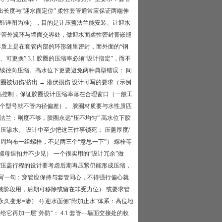
出长度与“迎水面定位” 柔性套管通常应保证两端伸
标准图/详图为准），目的是让压盖法兰能安装、让迎水
 套管外翼环与墙面交界处，做迎水面柔性密封膏嵌缝
本质上是在套管内部的环形缝里密封，而外面的“钢
可更换” 3.1 胶圈的压缩率必须“设计指定”，而不
连续径向压缩。高水位下更要避免两种典型错误： 间
胶圈被切伤/挤出​ → 潜伏损伤 设计可写的要求（示例
高控制，保证胶圈设计压缩率落在合理窗口（一般工
一个型号就不管内径偏差）。 胶圈材质要与水性质匹
盖法兰：刚度不够，胶圈永远“压不均匀” 高水位下胶
欠压渗水。 设计中至少把这三件事锁死： 压盖厚度/
周均布一组螺栓，不是两三个“意思一下”） 螺栓等
手拧螺母退扣并不少见） 一个很实用的“设计冗余”做
/压盖行程的设计要考虑后期再压紧仍能形成压缩，
常会写一句：穿管应保持与套管同心，不得强行偏心就
装阶段用，后期可移除或留在非受力位） 或要求管
变形=渗） 4) 迎水面侧“附加止水”体系：高位地
再加一层“外防”： 4.1 套管—墙面交接处的收