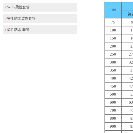
WRG柔性套管
>
DN
铸
密闭防水柔性套管
>
75
柔性防水 套管
100
1
>
150
1
200
2
250
27
300
32
350
3
400
42
450
47
500
5
600
63
700
7
800
8
900
9