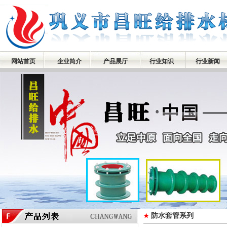
网站首页
企业简介
产品展厅
行业知识
行业新闻
防水套管系列
★