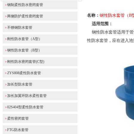
钢制柔性防水密闭套管
>
名称：
钢性防水套管（
B
两侧防护柔性密闭套管
>
适用范围：
不锈钢防水套管
>
钢性防水套管
适用于管
刚性防水套管（A型）
>
性防水套管，应在进入池
钢性防水套管（B型）
>
刚性防水密闭套管(C型)
>
ZYS808柔性防水套管
>
加长型防水套管
>
加长加翼环防水柔性套管
>
02S404型柔性防水套管
>
柔性密闭套管
>
FTG防水套管
>