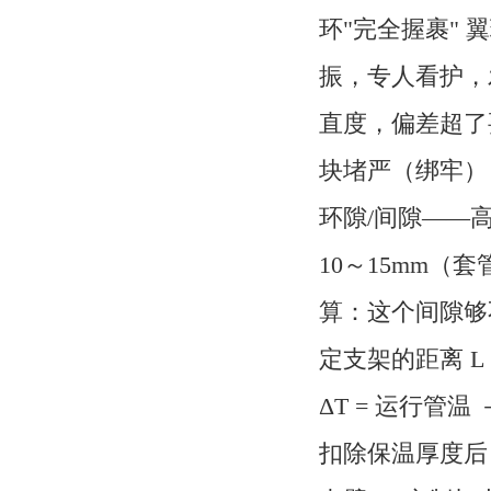
环"完全握裹"
振，专人看护，
直度，偏差超了
块堵严（绑牢）
环隙/间隙——高
10～15mm（
算：这个间隙够不
定支架的距离 L（米）
ΔT = 运行管温 
扣除保温厚度后 ）