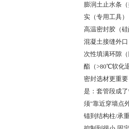
膨润土止水条（
实（专用工具）
高温密封胶（硅
混凝土接缝外口
次性填满环隙（
酯（>80℃软化
密封选材更重要
是：套管段成了
须"靠近穿墙点外
锚到结构柱/承重
控制到很小 固