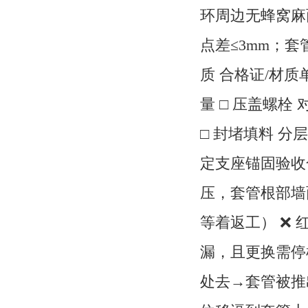
环周边无蜂窝麻
点差≤3mm；套
质 合格证/材质
量 □ 压盖螺栓
□ 封堵填料 分
定支座锚固验收合
压，套管根部墙面
等着返工） ❌ 
漏，且更换需停
处去→套管被推