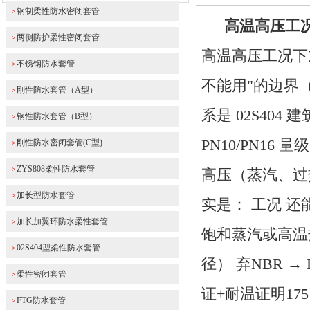
钢制柔性防水密闭套管
>
高温高压工
两侧防护柔性密闭套管
>
高温高压工况下
不锈钢防水套管
>
不能用"的边界
刚性防水套管（A型）
>
系是 02S40
钢性防水套管（B型）
>
PN10/PN1
刚性防水密闭套管(C型)
>
ZYS808柔性防水套管
>
高压（蒸汽、过
加长型防水套管
>
实是： 工况 还能
加长加翼环防水柔性套管
>
饱和蒸汽或高温热
02S404型柔性防水套管
>
径） 弃NBR 
柔性密闭套管
>
证+耐温证明​ 1
FTG防水套管
>