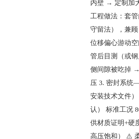
内壁 → 定制
工程做法：套管内
守留法），兼顾
位移偏心游动空间
管后目测（或钢尺
侧间隙被吃掉 →
压 3. 密封系
安装技术文件） 温
认） 标准工况 8
供材质证明+硬度
高压饱和） ⚠️