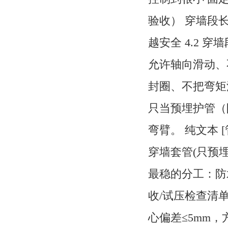
验收） 穿墙段长度
越安全 4.2 穿
允许轴向滑动、
封圈、不把弯矩灌
只当预埋护管（
弯臂。 纯文本 
穿墙套管(只预埋
最稳的分工：防
收/试压检查清单
心偏差≤5mm，