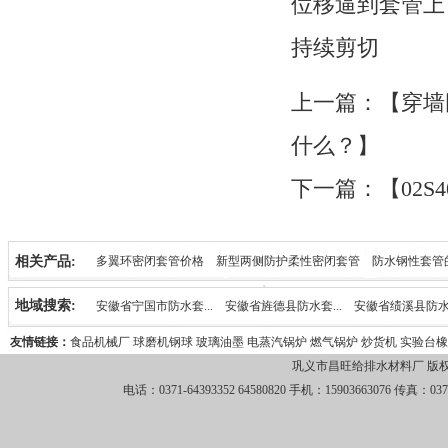
位移逼到套管上
持续剪切
上一篇：【
穿墙
什么？
】
下一篇：【
02
相关产品:
多翼环密闭套管价格
新型两侧防护柔性密闭套管
防水钢性套管
柔性防水密闭套管的性能及分类
刚性防水套管的安装尺寸
加长
地域搜索:
安徽省宁国市防水套...
安徽省旌德县防水套...
安徽省绩溪县防水套
友情链接：
食品机械厂
球磨机钢球
玻璃油墨
电蒸汽锅炉
燃气锅炉
炒货机
实验台
橡
安徽省宣州区防水套...
安徽省宣城市防水套...
安徽省青阳县防水套
巩义市昌旺给排水材料厂 版
电话：0371-64393352 64580820 手机：15903663076 传真：0371