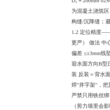
D₅＋200mm 
为混凝土浇筑区
构缝/沉降缝；
1.2 定位精度
更严） 做法 中
偏差 ≤±3mm​
迎水面方向​ 
装 反装＝背水
焊"井字架"，
严禁只用铁丝绑
（剪力墙里会影