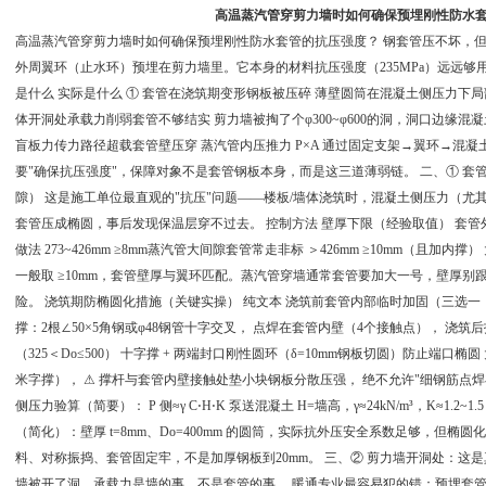
高温蒸汽管穿剪力墙时如何确保预埋刚性防水
高温蒸汽管穿剪力墙时如何确保预埋刚性防水套管的抗压强度？ 钢套管压不坏，但有两
外周翼环（止水环）预埋在剪力墙里。它本身的材料抗压强度（235MPa）远远够用
是什么 实际是什么 ① 套管在浇筑期变形​ 钢板被压碎 薄壁圆筒在混凝土侧压力下局
体开洞处承载力削弱​ 套管不够结实 剪力墙被掏了个φ300~φ600的洞，洞口边缘混
盲板力传力路径超载​ 套管壁压穿 蒸汽管内压推力 P×A 通过固定支架→翼环→混
要"确保抗压强度"，保障对象不是套管钢板本身，而是这三道薄弱链。 二、① 套管
隙） 这是施工单位最直观的"抗压"问题——楼板/墙体浇筑时，混凝土侧压力（尤其墙高
套管压成椭圆，事后发现保温层穿不过去。 控制方法 壁厚下限（经验取值） 套管外径 Do 推荐
做法 273~426mm ≥8mm​ 蒸汽管大间隙套管常走非标 ＞426mm ≥10mm（且加
一般取 ≥10mm，套管壁厚与翼环匹配。蒸汽管穿墙通常套管要加大一号，壁厚别
险。 浇筑期防椭圆化措施（关键实操） 纯文本 浇筑前套管内部临时加固（三选一，按
撑：2根∠50×5角钢或φ48钢管十字交叉， 点焊在套管内壁（4个接触点）， 浇
（325＜Do≤500） 十字撑 + 两端封口刚性圆环（δ=10mm钢板切圆）防止端口椭
米字撑）， ⚠ 撑杆与套管内壁接触处垫小块钢板分散压强， 绝不允许"细钢筋点
侧压力验算（简要）： P 侧 ​ ≈γ C ​ ⋅H⋅K 泵送混凝土 H=墙高，γ≈24kN/m³，K≈1.2~
（简化）：壁厚 t=8mm、Do=400mm 的圆筒，实际抗外压安全系数足够，但
料、对称振捣、套管固定牢，不是加厚钢板到20mm。 三、② 剪力墙开洞处：这是
墙被开了洞，承载力是墙的事，不是套管的事。​ 暖通专业最容易犯的错：预埋套管