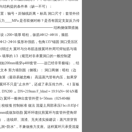
通向结构提的条件单（缺一不可）：
轴号 + 距轴线距离 + 标高 洞口尺寸：套管外径
_℃ / 压力____MPa 是否双侧对称？是否有固定支架反力传
━━━━━━━━━━━━━━━━━━ 结构侧保障措施
200×墙厚 暗柱，纵筋4Φ12~4Φ16，箍筋
12~2Φ16 弧形补强筋，包角135°锚固 洞口受压区
区削弱过大 翼环与分布筋连接​ 翼环外周可焊短筋与墙
墙厚的 1/3（规范对非承重洞口的一般控制逻
200mm墙穿φ400套管——这已经非常极端），结
纯文本 剪力墙剖面（侧视）： 洞口两侧：暗柱（边
承压验算（最容易被忽略） 高温蒸汽管有内压，如果穿
不只是"止水件"，还成了承压传力件。 4.1 盲板
N200 → DN≈219mm F_blind ≈ 19.9 kN​ ≈ 60 kN​ 看
_in 2 ​ ) 翼环一般伸出套管外壁 b=50mm（02S404标
标准 做法 混凝土局部承压​ f bc ​ ≤0.85β⋅f
宽到80mm或做加劲肋 翼环环缝抗剪​ 翼环与套管外壁角焊
DN≥250），连续焊、清渣、无夹渣​ 实操建议：蒸汽管穿剪
孔洞+防水"，不兼做推力支座。这样翼环只承受混凝