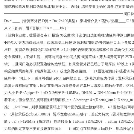
期结构验算发现洞口边缘压坏/抗剪不足。 必须让结构专业明确的四条 纯文本 暖
━━━━━━━━━━━━━━━━━━━━━━━━━━━━━━━━━ 洞口位置：
Do = ____（含翼环外径 D翼 = Do+2×100典型） 穿墙管介质：蒸汽 / 温度___
来？（如有，附 F盲板= P×A = ____kN） ━━━━━━━━━━━━━━━
（结构专业做，暖通要会审） 措施 怎么做 抗什么 洞口边加暗柱/边缘构件​ 洞口两侧设 ≥
Φ8@100 剪力墙端部压溃、边缘混凝土碎裂 洞顶洞底加暗梁/补强筋​ 洞口上下各加 2Φ
压屈、剪切斜裂 洞口边距墙端/墙角 ≥ 1.5×洞径​ 否则要加宽墙或移位置 墙角受力
分布筋绑扎（不焊主筋） 翼环与混凝土协同抗剪 规范底线：剪力墙开洞直径 不宜＞
辑），且洞口边必须配置边缘构造钢筋。如果套管外径已经占了墙厚的 1/2以上（例如
构必须做局部加厚（墙厚加至300）或改穿梁/改路由。 一张图说清洞口补强逻辑 
缘构件） 洞上下： 弧形补强筋 2Φ14 贴内壁走 四、③ 蒸汽盲板力传递：翼环
墙附近设有固定支架，固定支架的反力最终要通过翼环→混凝土接触面传递。这时翼环
力大小 F=P×A pipe ​ =P× 4 πD N 2 ​ ​ 例子 P=1.0MPa，DN150 → DN≈159mm P=1.6MPa，D
着不大，但全部压在翼环投影环形面积上： A bearing ​ = 4 π ​ (D wing_out 2 ​ −D wing
准），δ=10mm，则承压面是翼环上下两个面的混凝土接触环带。 4.2 要校核的两项 校核项 控制
c ′ ​ （局部承压公式 GB 50010） 翼环宽度b≥50mm够了；若反力特大→翼环加
缝：τ ≤ [τ]=120MPa（角焊缝） 焊缝腰高 h_f ≥6mm（DN≤200），≥8mm（
力墙的固定支架不要直接设在墙面上——让固定点在墙两侧 ≥1m以外，用墙只做"