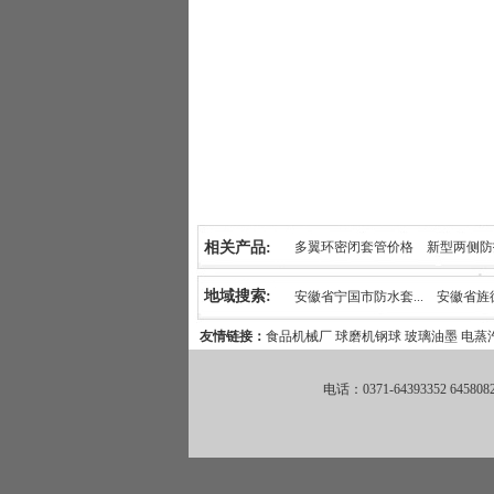
相关产品:
多翼环密闭套管价格
新型两侧防
柔性防水密闭套管的性能及分类
地域搜索:
安徽省宁国市防水套...
安徽省旌德
友情链接：
食品机械厂
球磨机钢球
玻璃油墨
电蒸
安徽省宣州区防水套...
安徽省宣城
电话：0371-64393352 645808