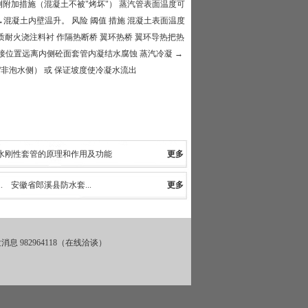
附加措施（混凝土不被"烤坏"） 蒸汽管表面温度可
→混凝土内壁温升。 风险 阈值 措施 混凝土表面温度
质耐火浇注料衬​ 作隔热断桥 翼环热桥 翼环导热把热
置远离内侧砼面​ 套管内凝结水腐蚀 蒸汽冷凝 →
/非泡水侧）​ 或 保证坡度使冷凝水流出
水刚性套管的原理和作用及功能
更多
防水套管常用的种类以及主要作用介绍
.
安徽省郎溪县防水套...
更多
982964118（在线洽谈）